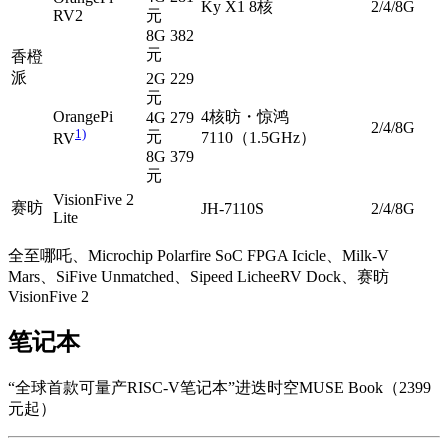
Ky X1 8核
2/4/8G
RV2
元
8G 382
元
香橙
派
2G 229
元
OrangePi
4核昉・惊鸿
4G 279
2/4/8G
1)
元
7110（1.5GHz）
RV
8G 379
元
VisionFive 2
赛昉
JH-7110S
2/4/8G
Lite
全至哪吒、Microchip Polarfire SoC FPGA Icicle、Milk-V
Mars、SiFive Unmatched、Sipeed LicheeRV Dock、赛昉
VisionFive 2
笔记本
“全球首款可量产RISC-V笔记本”进迭时空MUSE Book（2399
元起）