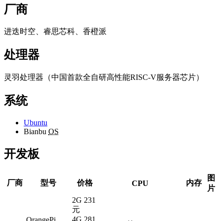
厂商
进迭时空、睿思芯科、香橙派
处理器
灵羽处理器（中国首款全自研高性能RISC-V服务器芯片）
系统
Ubuntu
Bianbu
OS
开发板
图
厂商
型号
价格
内存
CPU
片
2G 231
元
4G 281
OrangePi