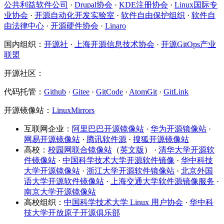
公共利益软件公司
·
Drupal协会
·
KDE注册协会
·
Linux国际专
业协会
·
开源自动化开发实验室
·
软件自由保护组织
·
软件自
由法律中心
·
开源硬件协会
·
Linaro
国内组织：
开源社
·
上海开源信息技术协会
·
开源GitOps产业
联盟
开源社区：
代码托管：
Github
·
Gitee
·
GitCode
·
AtomGit
·
GitLink
开源镜像站：
LinuxMirrors
互联网企业：
阿里巴巴开源镜像站
·
华为开源镜像站
·
网易开源镜像站
·
腾讯软件源
·
搜狐开源镜像站
高校：
校园网联合镜像站
（
英文版
） ·
清华大学开源软
件镜像站
·
中国科学技术大学开源软件镜像
·
华中科技
大学开源镜像站
·
浙江大学开源软件镜像站
·
北京外国
语大学开源软件镜像站
·
上海交通大学软件源镜像服务
·
南京大学开源镜像站
高校组织：
中国科学技术大学 Linux 用户协会
·
华中科
技大学开放原子开源俱乐部