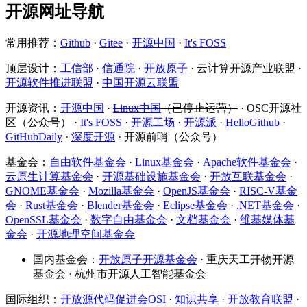
开源网址导航
常用推荐：
Github
·
Gitee
·
开源中国
·
It's FOSS
顶层设计：
工信部
·
信通院
·
开放原子
· 云计算开源产业联盟 ·
开源软件推进联盟
·
中国开源云联盟
开源资讯：
开源中国
·
Linux中国
（已停止运营）
· OSC开源社
区（公众号） ·
It's FOSS
·
开源工场
·
开源派
·
HelloGithub
·
GitHubDaily
·
深度开源
· 开源前哨（公众号）
基金会：
自由软件基金会
·
Linux基金会
·
Apache软件基金会
·
云原生计算基金会
·
开源基础设施基金会
·
开放互联基金会
·
GNOME基金会
·
Mozilla基金会
·
OpenJS基金会
·
RISC-V基金
会
·
Rust基金会
·
Blender基金会
·
Eclipse基金会
·
.NET基金会
·
OpenSSL基金会
·
数字自由基金会
·
文档基金会
·
维基媒体基
金会
·
开源地理空间基金会
国内基金会：
开放原子开源基金会
· 重庆天工开物开源
基金会 · 杭州市开源人工智能基金会
国际组织：
开放源代码促进会OSI
·
知识共享
·
开放教育联盟
·