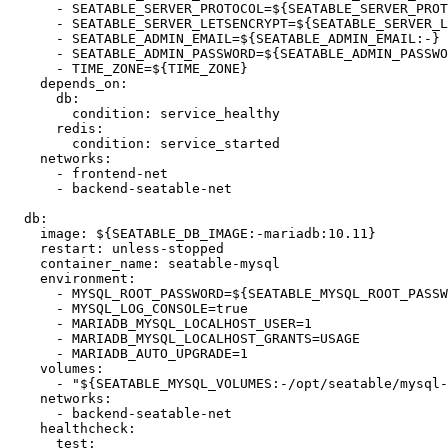
      - SEATABLE_SERVER_PROTOCOL=$
{
SEATABLE_SERVER_PROT
      - SEATABLE_SERVER_LETSENCRYPT=$
{
SEATABLE_SERVER_L
      - SEATABLE_ADMIN_EMAIL=$
{
SEATABLE_ADMIN_EMAIL:-
}
      - SEATABLE_ADMIN_PASSWORD=$
{
SEATABLE_ADMIN_PASSWO
      - TIME_ZONE=$
{
TIME_ZONE
}
    depends_on
:
      db
:
        condition
: 
service_healthy
      redis
:
        condition
: 
service_started
    networks
      - frontend-net

  db
:
    image
: 
$
{
SEATABLE_DB_IMAGE:-mariadb:10.11
}
    restart
: 
unless-stopped
    container_name
: 
seatable-mysql
    environment
      - MYSQL_ROOT_PASSWORD=$
{
SEATABLE_MYSQL_ROOT_PASSW
      - MYSQL_LOG_CONSOLE=true

      - MARIADB_MYSQL_LOCALHOST_USER=1

      - MARIADB_MYSQL_LOCALHOST_GRANTS=USAGE

      - MARIADB_AUTO_UPGRADE=1
    volumes
      - 
"${SEATABLE_MYSQL_VOLUMES:-/opt/seatable/mysql-
    networks
      - backend-seatable-net
    healthcheck
:
      test