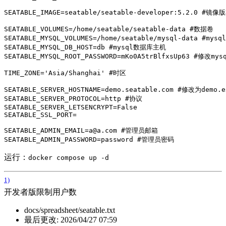
SEATABLE_IMAGE
=
seatable/seatable-developer:5.2.0 #镜像
SEATABLE_VOLUMES
=
/home/seatable/seatable-data #数据卷
SEATABLE_MYSQL_VOLUMES
=
/home/seatable/mysql-data #mys
SEATABLE_MYSQL_DB_HOST
=
db #mysql数据库主机
SEATABLE_MYSQL_ROOT_PASSWORD
=
mKo0A5trBlfxsUp63 #修改m
TIME_ZONE
=
'Asia/Shanghai'
 #时区

SEATABLE_SERVER_HOSTNAME
=
demo.seatable.com #修改为demo.e
SEATABLE_SERVER_PROTOCOL
=
http #协议
SEATABLE_SERVER_LETSENCRYPT
=
False
SEATABLE_SSL_PORT
=
SEATABLE_ADMIN_EMAIL
=
a@a.com #管理员邮箱
SEATABLE_ADMIN_PASSWORD
=
password #管理员密码
运行：
docker compose up -d
1)
开发者版限制用户数
docs/spreadsheet/seatable.txt
最后更改:
2026/04/27 07:59