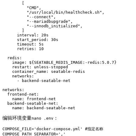
[
"CMD"
,

"/usr/local/bin/healthcheck.sh"
,

"--connect"
,

"--mariadbupgrade"
,

"--innodb_initialized"
,

]
      interval
: 
20s
      start_period
: 
30s
      timeout
: 
5s
      retries
: 
  redis
:
    image
: 
$
{
SEATABLE_REDIS_IMAGE:-redis:5.0.7
}
    restart
: 
unless-stopped
    container_name
: 
seatable-redis
    networks
networks
:
  frontend-net
:
    name
: 
frontend-net
  backend-seatable-net
:
    name
: 
backend-seatable-net
编辑环境变量
：
nano .env
COMPOSE_FILE
=
'docker-compose.yml'
COMPOSE_PATH_SEPARATOR
=
','