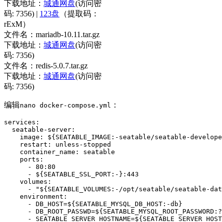
下载地址：
城通网盘
(访问密
码: 7356) |
123盘
（提取码：
rExM）
文件名：mariadb-10.11.tar.gz
下载地址：
城通网盘
(访问密
码: 7356)
文件名：redis-5.0.7.tar.gz
下载地址：
城通网盘
(访问密
码: 7356)
编辑
：
nano docker-compose.yml
services
:
  seatable-server
:
    image
: 
$
{
SEATABLE_IMAGE:-seatable/seatable-develope
    restart
: 
unless-stopped
    container_name
: 
seatable
    ports
      - 80:80

      - $
{
SEATABLE_SSL_PORT:-
}
:443
    volumes
      - 
"${SEATABLE_VOLUMES:-/opt/seatable/seatable-dat
    environment
      - DB_HOST=$
{
SEATABLE_MYSQL_DB_HOST:-db
}
      - DB_ROOT_PASSWD=$
{
SEATABLE_MYSQL_ROOT_PASSWORD:?
      - SEATABLE_SERVER_HOSTNAME=$
{
SEATABLE_SERVER_HOST