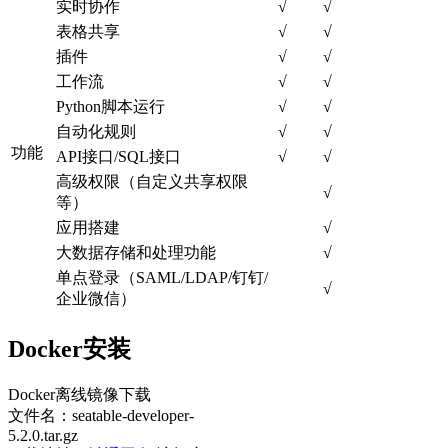
实时协作
√
√
表格共享
√
√
插件
√
√
工作流
√
√
Python脚本运行
√
√
自动化规则
√
√
功能
API接口/SQL接口
√
√
高级权限（自定义共享权限
√
等）
应用搭建
√
大数据存储和处理功能
√
单点登录（SAML/LDAP/钉钉/
√
企业微信）
Docker安装
Docker离线镜像下载
文件名：seatable-developer-
5.2.0.tar.gz