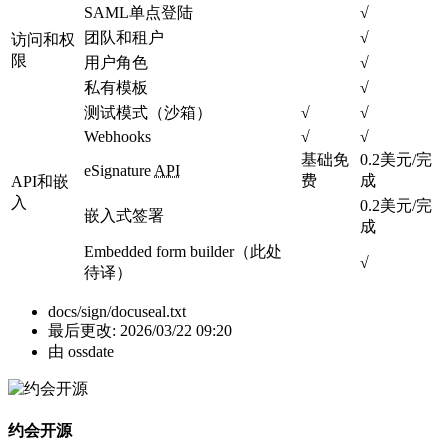
SAML单点登陆
√
团队和租户
√
访问和权
限
用户角色
√
私有模板
√
测试模式（沙箱）
√
√
Webhooks
√
√
基础免
0.2美元/完
eSignature
API
费
成
API和嵌
入
0.2美元/完
嵌入式签署
成
Embedded form builder（此处
√
待译）
docs/sign/docuseal.txt
最后更改:
2026/03/22 09:20
由
ossdate
约会开源