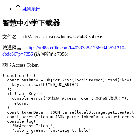
回到顶部
智慧中小学下载器
文件名：tchMaterial-parser-windows-x64-3.3.4.exe
城通网盘：
https://url88.ctfile.com/f/4038788-17569843531210-
ebdc66?p=7356
(访问密码: 7356)
获取Access Token：
(function () {

  const authKey = Object.keys(localStorage).find((key) 
    key.startsWith("ND_UC_AUTH"),

  );

  if (!authKey) {

    console.error("未找到 Access Token，请确保已登录！");

    return;

  }

  const tokenData = JSON.parse(localStorage.getItem(aut
  const accessToken = JSON.parse(tokenData.value).acces
  console.log(

    "%cAccess Token:",

    "color: green; font-weight: bold",
