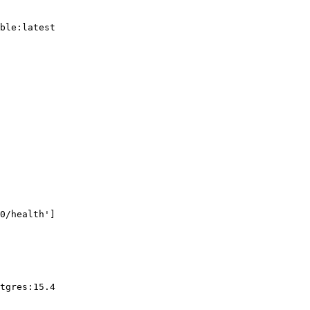
ble:latest
0/health'
]
tgres:15.4