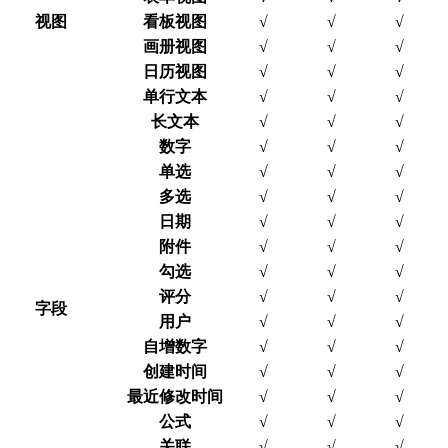
视图
看板视图
√
√
√
画册视图
√
√
√
日历视图
√
√
√
单行文本
√
√
√
长文本
√
√
√
数字
√
√
√
单选
√
√
√
多选
√
√
√
日期
√
√
√
附件
√
√
√
勾选
√
√
√
评分
√
√
√
字段
用户
√
√
√
自增数字
√
√
√
创建时间
√
√
√
最近修改时间
√
√
√
公式
√
√
√
关联
√
√
√