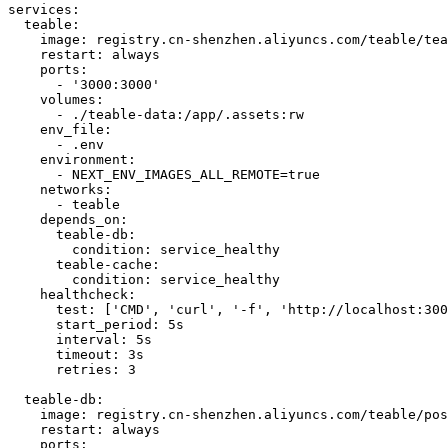
services
:
  teable
:
    image
: 
registry.cn-shenzhen.aliyuncs.com/teable/tea
    restart
: 
always
    ports
      - '3000:3000'
    volumes
      - ./teable-data:/app/.assets:rw
    env_file
      - .env
    environment
      - NEXT_ENV_IMAGES_ALL_REMOTE=true
    networks
      - teable
    depends_on
:
      teable-db
:
        condition
: 
service_healthy
      teable-cache
:
        condition
: 
service_healthy
    healthcheck
:
      test
: 
[
'CMD', 'curl', '-f', 'http://localhost:300
      start_period
: 
5s
      interval
: 
5s
      timeout
: 
3s
      retries
: 
  teable-db
:
    image
: 
registry.cn-shenzhen.aliyuncs.com/teable/pos
    restart
: 
always
    ports