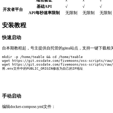
域名验证
√
☓
☓
基础API
√
√
√
开发者平台
API每秒速率限制
无限制
无限制
无限制
安装教程
快速启动
自本期教程起，号主提供自托管的gitea站点，支持一键下载
mkdir
-p
/
home
/
teable 
&&
cd
/
home
/
wget
 https:
//
git.ossdate.com
/
fivemoons
/
oss-scripts
/
raw
/
wget
 https:
//
git.ossdate.com
/
fivemoons
/
oss-scripts
/
raw
/
将.env文件中的PUBLIC_ORIGIN修改为自己的IP地址
手动启动
编辑docker-compose.yml文件：