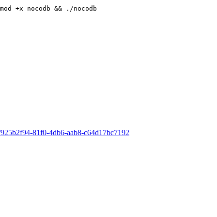
mod
 +x nocodb 
&&
 .
/
nocodb
ery/925b2f94-81f0-4db6-aab8-c64d17bc7192