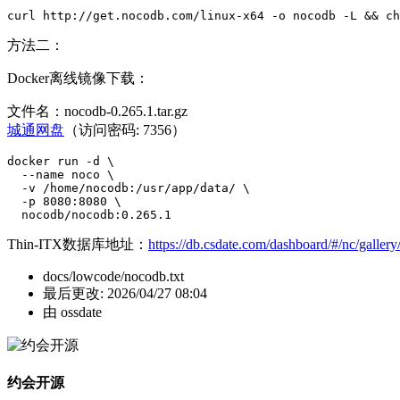
curl http:
//
get.nocodb.com
/
linux-x64 
-o
 nocodb 
-L
&&
ch
方法二：
Docker离线镜像下载：
文件名：nocodb-0.265.1.tar.gz
城通网盘
（访问密码: 7356）
docker run 
-d
 \

--name
 noco \

-v
/
home
/
nocodb:
/
usr
/
app
/
data
/
 \

-p
8080
:
8080
 \

  nocodb
/
nocodb:0.265.1
Thin-ITX数据库地址：
https://db.csdate.com/dashboard/#/nc/gall
docs/lowcode/nocodb.txt
最后更改:
2026/04/27 08:04
由
ossdate
约会开源