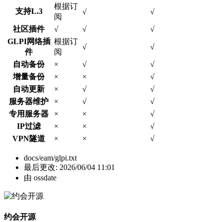
根据订
支持L.3
√
√
阅
社区插件
√
√
√
GLPI网络插
根据订
√
√
件
阅
自动备份
×
√
√
增量备份
×
×
√
自动更新
×
√
√
服务器维护
×
√
√
专用服务器
×
×
√
IP过滤
×
×
√
VPN隧道
×
×
√
docs/eam/glpi.txt
最后更改:
2026/06/04 11:01
由
ossdate
约会开源